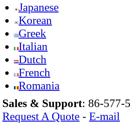
Japanese
Korean
Greek
Italian
Dutch
French
Romania
Sales & Support
:
86-577-
Request A Quote
-
E-mail