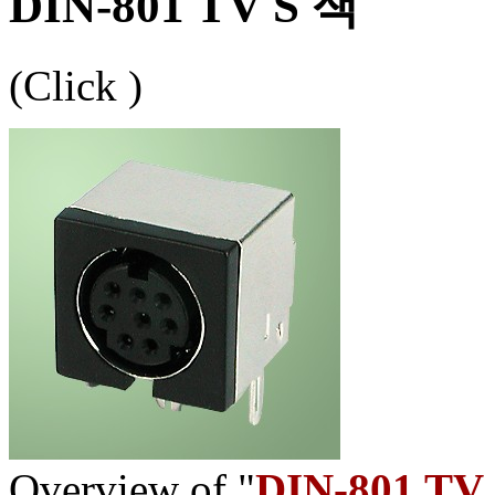
DIN-801 TV S 잭
(Click
)
Overview of "
DIN-801 TV