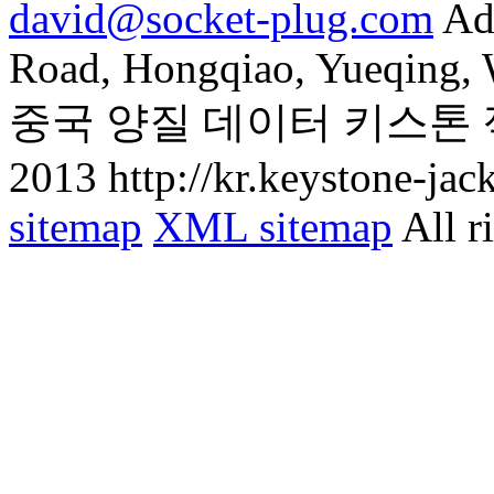
david@socket-plug.com
Ad
Road, Hongqiao, Yueqing,
중국 양질 데이터 키스톤 
2013 http://kr.keystone-jac
sitemap
XML sitemap
All r